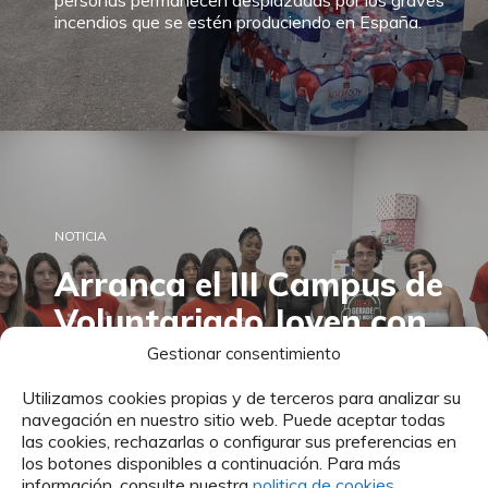
personas permanecen desplazadas por los graves
incendios que se estén produciendo en España.
NOTICIA
Arranca el III Campus de
Voluntariado Joven con
formación, convivencia y
Gestionar consentimiento
compromiso social
Utilizamos cookies propias y de terceros para analizar su
navegación en nuestro sitio web. Puede aceptar todas
las cookies, rechazarlas o configurar sus preferencias en
Dos semanas para aprender, compartir y
los botones disponibles a continuación. Para más
comprometerse con las personas más vulnerables. El
información, consulte nuestra
politica de cookies