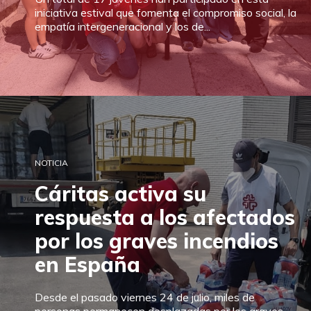
iniciativa estival que fomenta el compromiso social, la
empatía intergeneracional y los de...
NOTICIA
Cáritas activa su
respuesta a los afectados
por los graves incendios
en España
Desde el pasado viernes 24 de julio, miles de