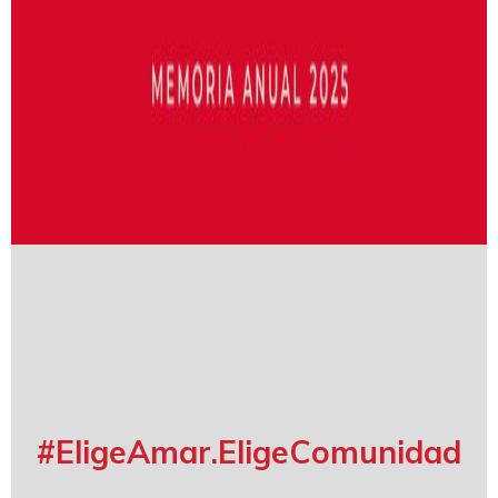
#EligeAmar.EligeComunidad