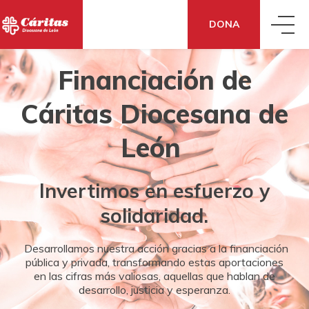
DONA
Financiación de
QUIÉNES SOMOS
Cáritas Diocesana de
QUÉ HACEMOS
CONOCE CÁRITAS
León
QUÉ DECIMOS
ACCIÓN SOCIAL
DÓNDE ESTAMOS
Invertimos en esfuerzo y
solidaridad.
QUÉ PUEDES HACER TÚ
NOTICIAS
EMPLEO Y ECONOMÍA SOLIDARIA
CÓMO NOS FINANCIAMOS
Desarrollamos nuestra acción gracias a la financiación
pública y privada, transformando estas aportaciones
DONA
TE AYUDAMOS
BLOG
EMERGENCIAS
en las cifras más valiosas, aquellas que hablan de
desarrollo, justicia y esperanza.