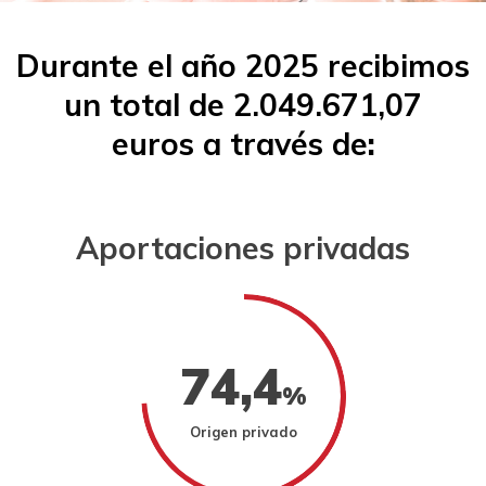
DONA
HAZTE VOLUNTARIO/A
CAMPAÑAS
Durante el año 2025 recibimos
EMPRESAS O ENTIDADES SOLIDARIAS
un total de
2.049.671,07
BUSCADOR
euros
a través de
:
ACCESO PARA USUARIOS
HERENCIAS Y LEGADOS
Aportaciones privadas
OTRAS FORMAS DE COLABORAR
74,4
%
Origen privado