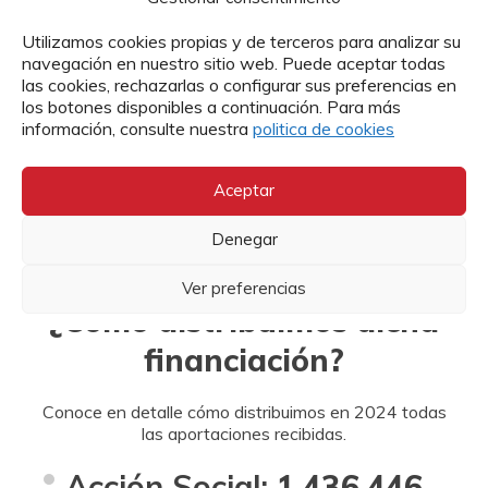
Utilizamos cookies propias y de terceros para analizar su
navegación en nuestro sitio web. Puede aceptar todas
Fondos y ayudas procedentes de administraciones
las cookies, rechazarlas o configurar sus preferencias en
Central
autonómicas.
los botones disponibles a continuación. Para más
información, consulte nuestra
politica de cookies
Fondos y ayudas procedentes de la administración
Europea
Central.
Aceptar
Denegar
Fondos y ayudas procedentes de la Unión Europea.
Ver preferencias
¿Cómo distribuimos dicha
financiación?
Conoce en detalle cómo distribuimos en 2024 todas
las aportaciones recibidas.
Acción Social:
1.436.446