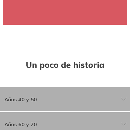
Diocesana.
Representar a Cáritas Diocesana en las Asambleas
de Cáritas Española.
Un poco de historia
Años 40 y 50
La ayuda social americana
Años 60 y 70