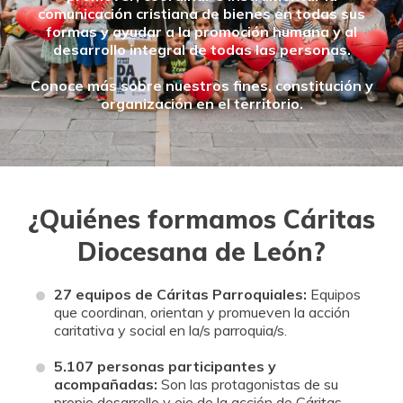
DONA
HAZTE VOLUNTARIO/A
comunicación cristiana de bienes en todas sus
CAMPAÑAS
formas y ayudar a la promoción humana y al
desarrollo integral de todas las personas.
EMPRESAS O ENTIDADES SOLIDARIAS
Conoce más sobre nuestros fines, constitución y
BUSCADOR
organización en el territorio.
ACCESO PARA USUARIOS
HERENCIAS Y LEGADOS
OTRAS FORMAS DE COLABORAR
¿Quiénes formamos Cáritas
Diocesana de León?
27 equipos de Cáritas Parroquiales:
Equipos
que c
oordinan, orientan y promueven la acción
caritativa y social en la/s parroquia/s.
5.107 personas participantes y
acompañadas:
Son las protagonistas de su
propio desarrollo y eje de la acción de Cáritas.