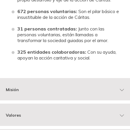
672 personas voluntarias:
Son el pilar básico e
insustituible de la acción de Cáritas.
31 personas contratadas:
Junto con las
personas voluntarias, están llamadas a
transformar la sociedad guiadas por el amor.
325 entidades colaboradoras:
Con su ayuda,
apoyan la acción caritativa y social.
Misión
Promover el desarrollo integral de las personas y
los
Valores
pueblos,
especialmente de los más pobres y excluidos.