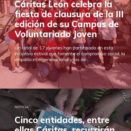
Cáritas León celebra la
DONA
HAZTE VOLUNTARIO/A
CAMPAÑAS
fiesta de clausura de la III
edición de su Campus de
EMPRESAS O ENTIDADES SOLIDARIAS
BUSCADOR
Voluntariado Joven
ACCESO PARA USUARIOS
HERENCIAS Y LEGADOS
Un total de 17 jóvenes han participado en esta
iniciativa estival que fomenta el compromiso social, la
empatía intergeneracional y los de...
OTRAS FORMAS DE COLABORAR
NOTICIA
Cinco entidades, entre
ellas Cáritas, recurrirán