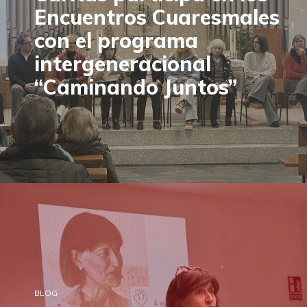
Encuentros Cuaresmales
con el programa
intergeneracional
“Caminando Juntos”
BLOG