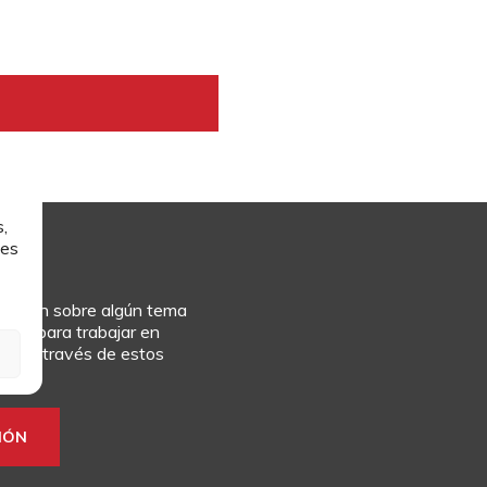
,
les
rmación sobre algún tema
culum para trabajar en
rlo a través de estos
IÓN