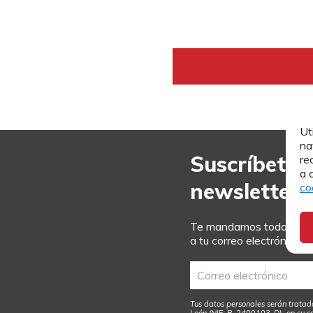
Ut
na
Suscríbete 
re
a 
newsletter
co
Te mandamos toda la act
a tu correo electrónico.
Tus datos personales serán tratad
León (NIF: R-2400103-D), en su c