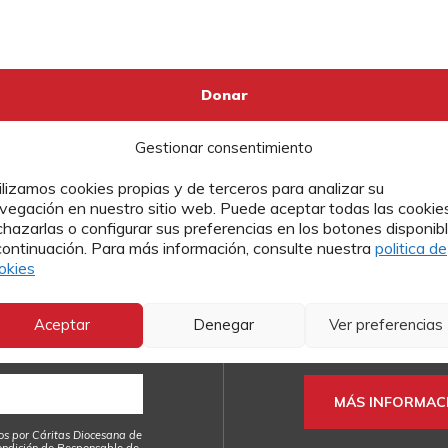
Gestionar consentimiento
ilizamos cookies propias y de terceros para analizar su
vegación en nuestro sitio web. Puede aceptar todas las cookies
a nuestra
Contacto
chazarlas o configurar sus preferencias en los botones disponib
continuación. Para más información, consulte nuestra
politica de
okies
Si quieres más info
o enviarnos tu currí
ualidad de Cáritas
Cáritas, puedes hace
Aceptar
Denegar
Ver preferencias
formularios.
MÁS INFORMAC
os por Cáritas Diocesana de
ondición de Responsable de