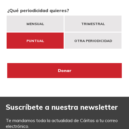
DONA
HAZTE VOLUNTARIO/A
CAMPAÑAS
¿Qué periodicidad quieres?
MENSUAL
TRIMESTRAL
EMPRESAS O ENTIDADES SOLIDARIAS
BUSCADOR
ACCESO PARA USUARIOS
PUNTUAL
OTRA PERIODICIDAD
HERENCIAS Y LEGADOS
OTRAS FORMAS DE COLABORAR
Suscríbete a nuestra newsletter
Te mandamos toda la actualidad de Cáritas a tu correo
electrónico.