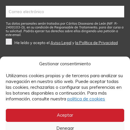
Tus datos personales serán tratados por Cáritas Diocesana de León (NIF: R-
2400103-D), en su condición de Responsable de Tratamiento, para dar curso a
tu solicitud. Podrás ejercer tus derechos sobre ellos dirigiendo una petición a
este email
.
He leído y acepto el
Aviso Legal
y
la Política de Privacidad
Gestionar consentimiento
Utilizamos cookies propias y de terceros para analizar su
Contacto
navegación en nuestro sitio web. Puede aceptar todas
las cookies, rechazarlas o configurar sus preferencias en
los botones disponibles a continuación. Para más
Si quieres más información sobre algún tema o enviarnos
información, consulte nuestra
politica de cookies
tu currículum para trabajar en Cáritas, puedes hacerlo a
través de estos formularios.
Aceptar
MÁS INFORMACIÓN
Denegar